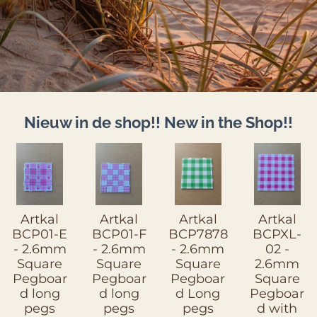
Nieuw in de shop!! New in the Shop!!
Artkal
Artkal
Artkal
Artkal
BCP01-E
BCP01-F
BCP7878
BCPXL-
- 2.6mm
- 2.6mm
- 2.6mm
02 -
Square
Square
Square
2.6mm
Pegboar
Pegboar
Pegboar
Square
d long
d long
d Long
Pegboar
pegs
pegs
pegs
d with