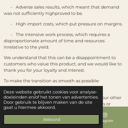
- Adverse sales results, which meant that demand
was not sufficiently highproved to be.
- High import costs, which put pressure on margins.
- The intensive work process, which requires a
disproportionate amount of time and resources
inrelative to the yield.
We understand that this can be a disappointment to
customers who value this product, and we would like to
thank you for your loyalty and interest.
To make the transition as smooth as possible:
S Series will remain available while stocks last.
Deze website gebruikt cookies voor analyse-
doeleinden en/of het tonen van advertenties.
Of course, we remain passionately focused on our other
Door gebruik te blijven maken van de site
products and are always open to your questions or
gaat u hiermee akkoord.
suggestions.
Akkoord
Thank you for your understanding and trust.
E-mailadres
Kaart
Instagram