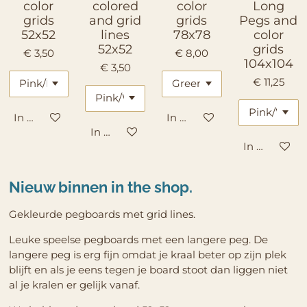
color
colored
color
Long
grids
and grid
grids
Pegs and
52x52
lines
78x78
color
52x52
grids
€ 3,50
€ 8,00
104x104
€ 3,50
€ 11,25
In winkelwagen
In winkelwagen
In winkelwagen
In winkelw
Nieuw binnen in the shop.
Gekleurde pegboards met grid lines.
Leuke speelse pegboards met een langere peg. De
langere peg is erg fijn omdat je kraal beter op zijn plek
blijft en als je eens tegen je board stoot dan liggen niet
al je kralen er gelijk vanaf.