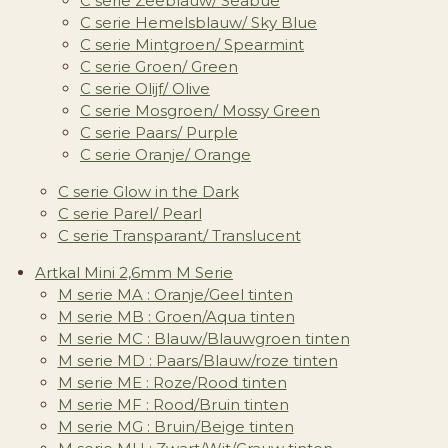
C serie Zeeblauw/ Seabue
C serie Hemelsblauw/ Sky Blue
C serie Mintgroen/ Spearmint
C serie Groen/ Green
C serie Olijf/ Olive
C serie Mosgroen/ Mossy Green
C serie Paars/ Purple
C serie Oranje/ Orange
C serie Glow in the Dark
C serie Parel/ Pearl
C serie Transparant/ Translucent
Artkal Mini 2,6mm M Serie
M serie MA : Oranje/Geel tinten
M serie MB : Groen/Aqua tinten
M serie MC : Blauw/Blauwgroen tinten
M serie MD : Paars/Blauw/roze tinten
M serie ME : Roze/Rood tinten
M serie MF : Rood/Bruin tinten
M serie MG : Bruin/Beige tinten