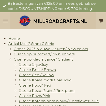
Bij Bestellingen van €125,00 en meer, gebruik de
Ga
code: DISCOUNTSHIPPING voor € 7,00 korting.
direct
naar
de
MILLROADCRAFTS.NL
hoofdinhoud
Home
Artkal Mini 2,6mm C Serie
C serie 2023 Nieuwe kleuren/ New colors
C serie op nummers/ by numbers
C serie op kleurnuance/ Gradient
C serie Grijs/Gray
C serie Bruin/ Brown
C serie Geel/ Yellow
C serie Koraalrood/ Coral Red
C serie Rood/ Red
C serie Roze-Pruim/ Pink-plum
C serie Roze/Pink
C serie Korenbloem blauw/ Cornflower Blue