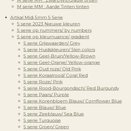
M serie MH : Zwart/Wit/Grauw tinten
M serie MM : Aarde Tinten tinten
Artkal Midi 5mm S Serie
S serie 2023 Nieuwe kleuren
S serie op nummers/ by numbers
S serie op kleurnuance/ gradient
S serie Grijswaarden/ Grey
S serie Huidskleuren/ Skin colors
S serie Geel-Bruin/Yellow-Brown
S serie Geel-Oranje/ Yellow-orange
S serie Oud roze/ Old Pink
S serie Koraalrood/ Coral Red
S serie Roze/ Pink
S serie Rood-Bourgondisch/ Red Burgundy
S serie Paars/ Purple
S serie Korenbloem Blauw/ Cornflower Blue
S serie Blauw/ Blue
S serie Zeeblauw/ Sea Blue
S serie Turquoise
S serie Groen/ Green