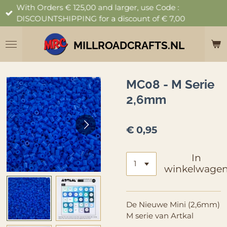
With Orders € 125,00 and larger, use Code :
Ga
DISCOUNTSHIPPING for a discount of € 7,00
direct
naar
de
MILLROADCRAFTS.NL
hoofdinhoud
MC08 - M Serie
2,6mm
€ 0,95
In
winkelwage
De Nieuwe Mini (2,6mm)
M serie van Artkal