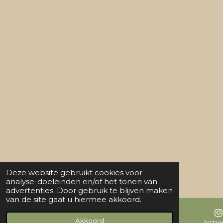
Deze website gebruikt cookies voor
analyse-doeleinden en/of het tonen van
advertenties. Door gebruik te blijven maken
van de site gaat u hiermee akkoord.
Akkoord
E-mailadres
Kaart
Insta