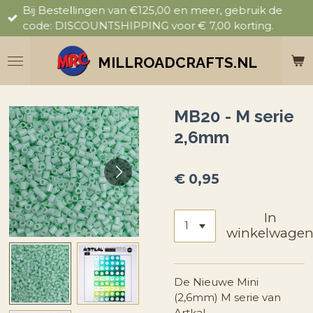
Bij Bestellingen van €125,00 en meer, gebruik de
Ga
code: DISCOUNTSHIPPING voor € 7,00 korting.
direct
naar
de
MILLROADCRAFTS.NL
hoofdinhoud
MB20 - M serie
2,6mm
€ 0,95
In
winkelwage
De Nieuwe Mini
(2,6mm) M serie van
Artkal