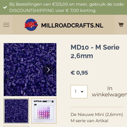
Bij Bestellingen van €125,00 en meer, gebruik de code:
Ga
DISCOUNTSHIPPING voor € 7,00 korting.
direct
naar
de
MILLROADCRAFTS.NL
hoofdinhoud
MD10 - M Serie
2,6mm
€ 0,95
In
winkelwage
De Nieuwe Mini (2,6mm)
M serie van Artkal