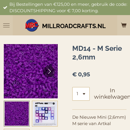
Bij Bestellingen van €125,00 en meer, gebruik de code:
Ga
DISCOUNTSHIPPING voor € 7,00 korting.
direct
naar
de
MILLROADCRAFTS.NL
hoofdinhoud
MD14 - M Serie
2,6mm
€ 0,95
In
winkelwage
De Nieuwe Mini (2,6mm)
M serie van Artkal