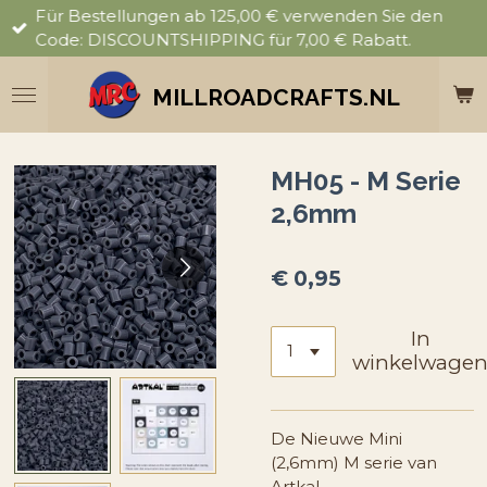
Für Bestellungen ab 125,00 € verwenden Sie den
Ga
Code: DISCOUNTSHIPPING für 7,00 € Rabatt.
direct
naar
de
MILLROADCRAFTS.NL
hoofdinhoud
MH05 - M Serie
2,6mm
€ 0,95
In
winkelwage
De Nieuwe Mini
(2,6mm) M serie van
Artkal