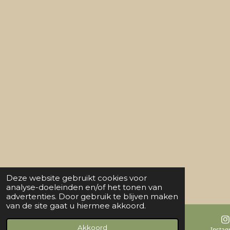
Deze website gebruikt cookies voor
analyse-doeleinden en/of het tonen van
advertenties. Door gebruik te blijven maken
van de site gaat u hiermee akkoord.
Akkoord
E-mailadres
Kaart
Insta