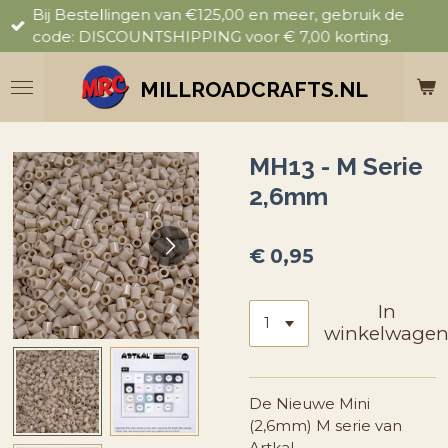
Bij Bestellingen van €125,00 en meer, gebruik de
Ga
code: DISCOUNTSHIPPING voor € 7,00 korting.
direct
naar
de
MILLROADCRAFTS.NL
hoofdinhoud
MH13 - M Serie
2,6mm
€ 0,95
In
winkelwage
De Nieuwe Mini
(2,6mm) M serie van
Artkal