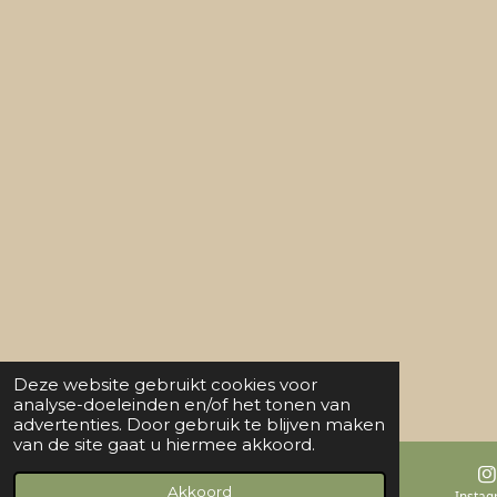
Deze website gebruikt cookies voor
analyse-doeleinden en/of het tonen van
advertenties. Door gebruik te blijven maken
van de site gaat u hiermee akkoord.
Akkoord
E-mailadres
Kaart
Insta