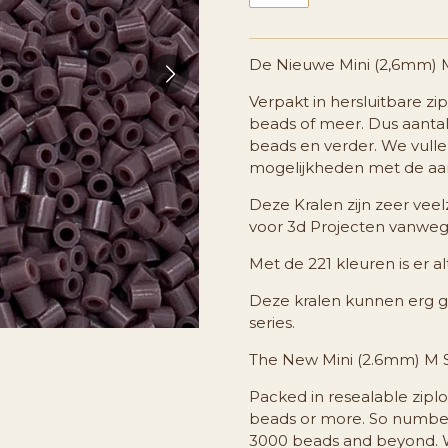
De Nieuwe Mini (2,6mm) M
Verpakt in hersluitbare zi
beads of meer. Dus aantal 
beads en verder. We vullen
mogelijkheden met de aan
Deze Kralen zijn zeer veel
voor 3d Projecten vanwege 
Met de 221 kleuren is er al
Deze kralen kunnen erg 
series.
The New Mini (2.6mm) M Se
Packed in resealable zip
beads or more. So number
3000 beads and beyond. We