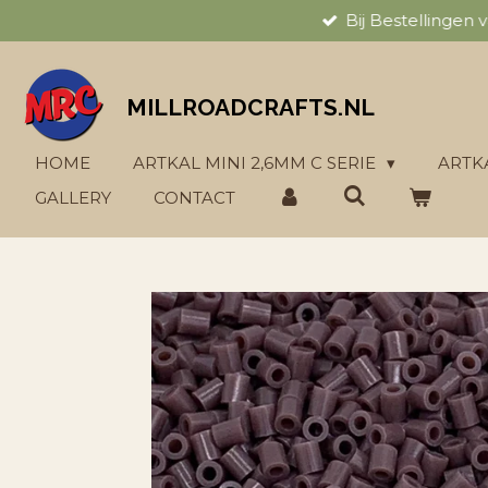
Bij Bestellingen
Ga
direct
naar
de
MILLROADCRAFTS.NL
hoofdinhoud
HOME
ARTKAL MINI 2,6MM C SERIE
ARTK
GALLERY
CONTACT