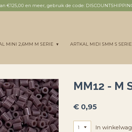
 van €125,00 en meer, gebruik de code: DISCOUNTSHIPPING 
AL MINI 2,6MM M SERIE
ARTKAL MIDI 5MM S SERI
MM12 - M 
€ 0,95
In winkelwa