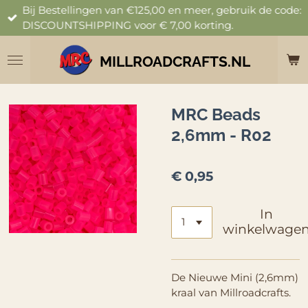
Bij Bestellingen van €125,00 en meer, gebruik de code:
Ga
DISCOUNTSHIPPING voor € 7,00 korting.
direct
naar
de
MILLROADCRAFTS.NL
hoofdinhoud
MRC Beads
2,6mm - R02
€ 0,95
In
winkelwage
De Nieuwe Mini (2,6mm)
kraal van Millroadcrafts.