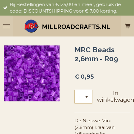
Bij Bestellingen van €125,00 en meer, gebruik de
Ga
code: DISCOUNTSHIPPING voor € 7,00 korting.
direct
naar
de
MILLROADCRAFTS.NL
hoofdinhoud
MRC Beads
2,6mm - R09
€ 0,95
In
winkelwage
De Nieuwe Mini
(2,6mm) kraal van
Millroadcrafts.