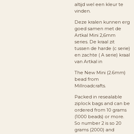
altijd wel een kleur te
vinden.
Deze kralen kunnen erg
goed samen met de
Artkal Mini 2,6mm
series. De kraal zit
tussen de harde (c serie)
en zachte ( A serie) kraal
van Artkal in
The New Mini (2.6mm)
bead from
Millroadcrafts.
Packed in resealable
ziplock bags and can be
ordered from 10 grams
(1000 beads) or more.
So number 2 is so 20
grams (2000) and