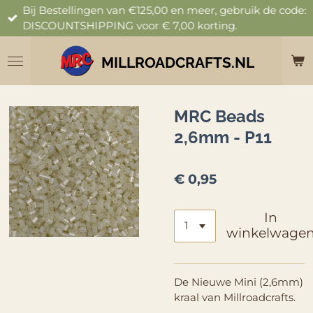
Bij Bestellingen van €125,00 en meer, gebruik de code:
Ga
DISCOUNTSHIPPING voor € 7,00 korting.
direct
naar
de
MILLROADCRAFTS.NL
hoofdinhoud
MRC Beads
2,6mm - P11
€ 0,95
In
winkelwage
De Nieuwe Mini (2,6mm)
kraal van Millroadcrafts.