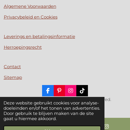
Algemene Voorwaarden
Privacybeleid en Cookies
Leverings en betalingsinformatie
Herroepingsrecht
Contact
Sitemap
F
P
I
T
a
i
n
i
© 2017 - 2026 Millroadcrafts.nl | All rights reserved.
Deze website gebruikt cookies voor analyse-
c
n
s
k
Powered by
JouwWeb
doeleinden en/of het tonen van advertenties.
e
t
t
T
Door gebruik te blijven maken van de site
b
e
a
o
gaat u hiermee akkoord.
o
r
g
k
o
e
r
k
s
a