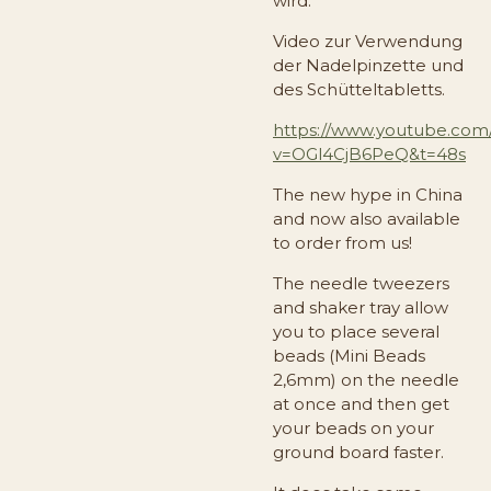
wird.
Video zur Verwendung
der Nadelpinzette und
des Schütteltabletts.
https://www.youtube.com
v=OGl4CjB6PeQ&t=48s
The new hype in China
and now also available
to order from us!
The needle tweezers
and shaker tray allow
you to place several
beads (Mini Beads
2,6mm) on the needle
at once and then get
your beads on your
ground board faster.