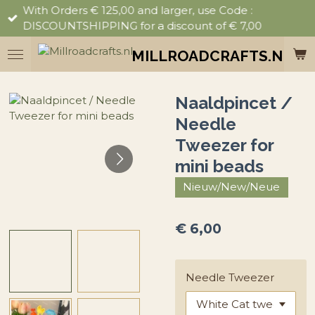
With Orders € 125,00 and larger, use Code :
Ga
DISCOUNTSHIPPING for a discount of € 7,00
direct
naar
MILLROADCRAFTS.NL
de
hoofdinhoud
Naaldpincet /
Needle
Tweezer for
mini beads
Nieuw/New/Neue
€ 6,00
Needle Tweezer