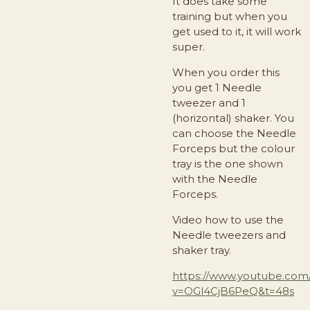
It does take some
training but when you
get used to it, it will work
super.
When you order this
you get 1 Needle
tweezer and 1
(horizontal) shaker. You
can choose the Needle
Forceps but the colour
tray is the one shown
with the Needle
Forceps.
Video how to use the
Needle tweezers and
shaker tray.
https://www.youtube.com
v=OGl4CjB6PeQ&t=48s