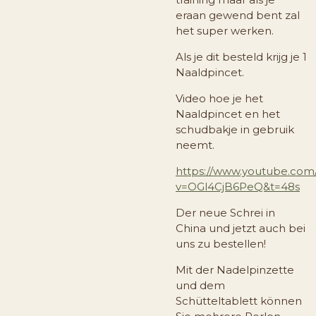
eraan gewend bent zal
het super werken.
Als je dit besteld krijg je 1
Naaldpincet.
Video hoe je het
Naaldpincet en het
schudbakje in gebruik
neemt.
https://www.youtube.com
v=OGl4CjB6PeQ&t=48s
Der neue Schrei in
China und jetzt auch bei
uns zu bestellen!
Mit der Nadelpinzette
und dem
Schütteltablett können