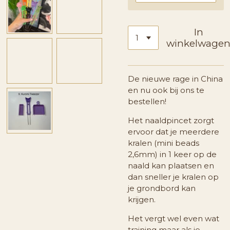
In
winkelwage
De nieuwe rage in China
en nu ook bij ons te
bestellen!
Het naaldpincet zorgt
ervoor dat je meerdere
kralen (mini beads
2,6mm) in 1 keer op de
naald kan plaatsen en
dan sneller je kralen op
je grondbord kan
krijgen.
Het vergt wel even wat
training maar als je