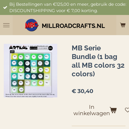
Bij Bestellingen van €125,00 en meer, gebruik de code:
Ga
DISCOUNTSHIPPING voor € 7,00 korting.
direct
naar
de
MILLROADCRAFTS.NL
hoofdinhoud
MB Serie
Bundle (1 bag
all MB colors 32
colors)
€ 30,40
In
winkelwagen