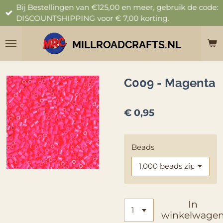
Bij Bestellingen van €125,00 en meer, gebruik de code:
Ga
DISCOUNTSHIPPING voor € 7,00 korting.
direct
naar
de
MILLROADCRAFTS.NL
hoofdinhoud
C009 - Magenta
€ 0,95
Beads
In
winkelwage