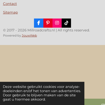
Contact
Sitemap
F
P
I
T
a
i
n
i
© 2017 - 2026 Millroadcrafts.nl | All rights reserved.
c
n
s
k
Powered by
JouwWeb
e
t
t
T
b
e
a
o
o
r
g
k
o
e
r
k
s
a
t
m
Deze website gebruikt cookies voor analyse-
doeleinden en/of het tonen van advertenties.
Door gebruik te blijven maken van de site
gaat u hiermee akkoord.