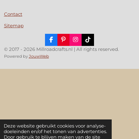
Contact
Sitemap
F
P
I
T
a
i
n
i
© 2017 - 2026 Millroadcrafts.nl | All rights reserved.
c
n
s
k
Powered by
JouwWeb
e
t
t
T
b
e
a
o
o
r
g
k
o
e
r
k
s
a
t
m
Deze website gebruikt cookies voor analyse-
doeleinden en/of het tonen van advertenties.
Door gebruik te blijven maken van de site