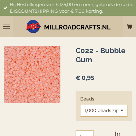
Bij Bestellingen van €125,00 en meer, gebruik de code:
Ga
DISCOUNTSHIPPING voor € 7,00 korting.
direct
naar
de
MILLROADCRAFTS.NL
hoofdinhoud
C022 - Bubble
Gum
€ 0,95
Beads
In