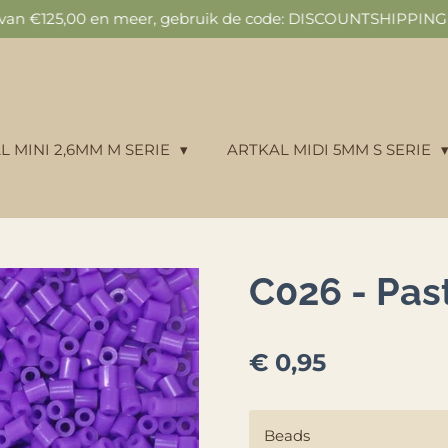
n van €125,00 en meer, gebruik de code: DISCOUNTSHIPPING v
L MINI 2,6MM M SERIE
ARTKAL MIDI 5MM S SERIE
C026 - Pas
€ 0,95
Beads