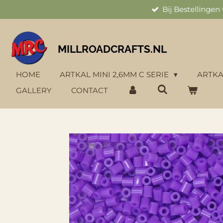
Bij Bestellinge
Ga
direct
naar
de
MILLROADCRAFTS.NL
hoofdinhoud
HOME
ARTKAL MINI 2,6MM C SERIE
ARTKA
GALLERY
CONTACT