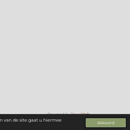
Powered by
JouwWeb
n van de site gaat u hiermee
Akkoord