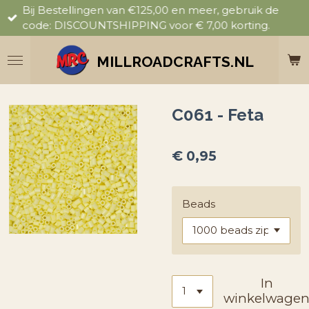
Bij Bestellingen van €125,00 en meer, gebruik de
Ga
code: DISCOUNTSHIPPING voor € 7,00 korting.
direct
naar
de
MILLROADCRAFTS.NL
hoofdinhoud
C061 - Feta
€ 0,95
Beads
In
winkelwage