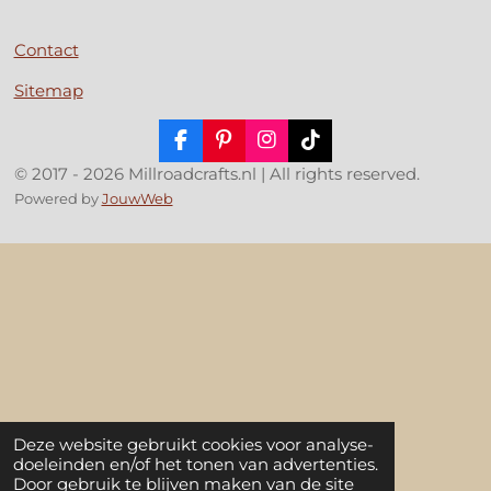
Contact
Sitemap
F
P
I
T
a
i
n
i
© 2017 - 2026 Millroadcrafts.nl | All rights reserved.
c
n
s
k
Powered by
JouwWeb
e
t
t
T
b
e
a
o
o
r
g
k
o
e
r
k
s
a
t
m
Deze website gebruikt cookies voor analyse-
doeleinden en/of het tonen van advertenties.
Door gebruik te blijven maken van de site