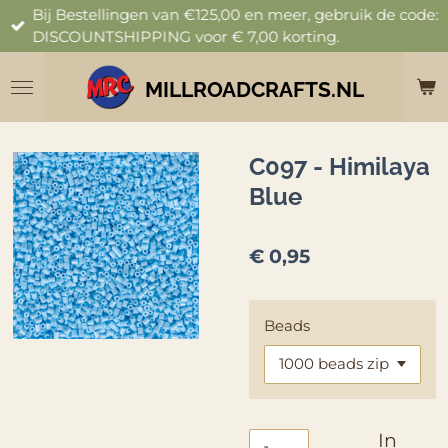
Bij Bestellingen van €125,00 en meer, gebruik de code:
Ga
DISCOUNTSHIPPING voor € 7,00 korting.
direct
naar
de
MILLROADCRAFTS.NL
hoofdinhoud
C097 - Himilaya
Blue
€ 0,95
Beads
In