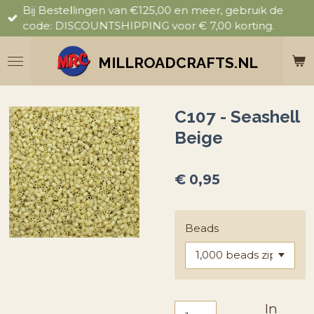
Bij Bestellingen van €125,00 en meer, gebruik de
Ga
code: DISCOUNTSHIPPING voor € 7,00 korting.
direct
naar
de
MILLROADCRAFTS.NL
hoofdinhoud
C107 - Seashell
Beige
€ 0,95
Beads
In