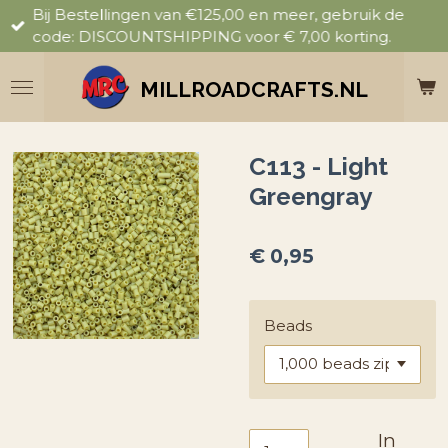
Bij Bestellingen van €125,00 en meer, gebruik de
Ga
code: DISCOUNTSHIPPING voor € 7,00 korting.
direct
naar
de
MILLROADCRAFTS.NL
hoofdinhoud
C113 - Light
Greengray
€ 0,95
Beads
In