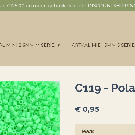
 van €125,00 en meer, gebruik de code: DISCOUNTSHIPPING 
AL MINI 2,6MM M SERIE
ARTKAL MIDI 5MM S SERI
C119 - Pola
€ 0,95
Beads