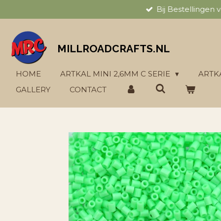
Bij Bestellingen
Ga
direct
naar
de
MILLROADCRAFTS.NL
hoofdinhoud
HOME
ARTKAL MINI 2,6MM C SERIE
ARTK
GALLERY
CONTACT