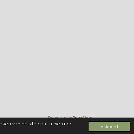
Powered by
JouwWeb
maken van de site gaat u hiermee
Akkoord