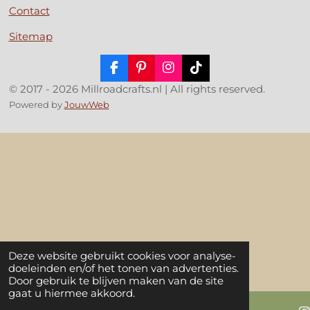
Contact
Sitemap
F
P
I
T
a
i
n
i
© 2017 - 2026 Millroadcrafts.nl | All rights reserved.
c
n
s
k
Powered by
JouwWeb
e
t
t
T
b
e
a
o
o
r
g
k
o
e
r
k
s
a
t
m
Deze website gebruikt cookies voor analyse-
doeleinden en/of het tonen van advertenties.
Door gebruik te blijven maken van de site
gaat u hiermee akkoord.