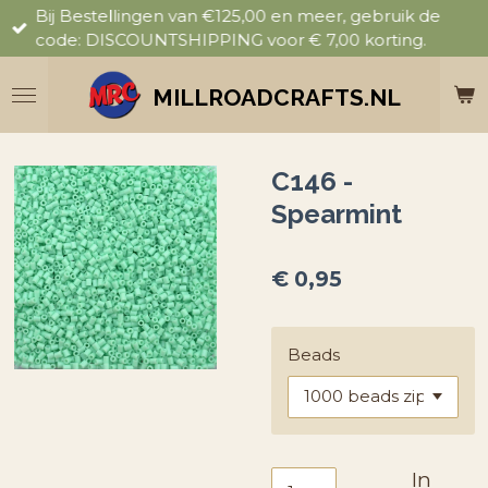
Bij Bestellingen van €125,00 en meer, gebruik de
Ga
code: DISCOUNTSHIPPING voor € 7,00 korting.
direct
naar
de
MILLROADCRAFTS.NL
hoofdinhoud
C146 -
Spearmint
€ 0,95
Beads
In