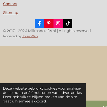
Contact
Sitemap
F
P
I
T
a
i
n
i
© 2017 - 2026 Millroadcrafts.nl | All rights reserved.
c
n
s
k
Powered by
JouwWeb
e
t
t
T
b
e
a
o
o
r
g
k
o
e
r
k
s
a
t
m
Deze website gebruikt cookies voor analyse-
doeleinden en/of het tonen van advertenties.
Door gebruik te blijven maken van de site
gaat u hiermee akkoord.