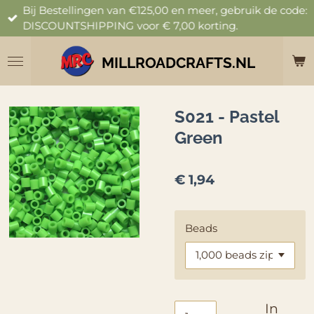
Bij Bestellingen van €125,00 en meer, gebruik de code:
Ga
DISCOUNTSHIPPING voor € 7,00 korting.
direct
naar
de
MILLROADCRAFTS.NL
hoofdinhoud
S021 - Pastel
Green
€ 1,94
Beads
In