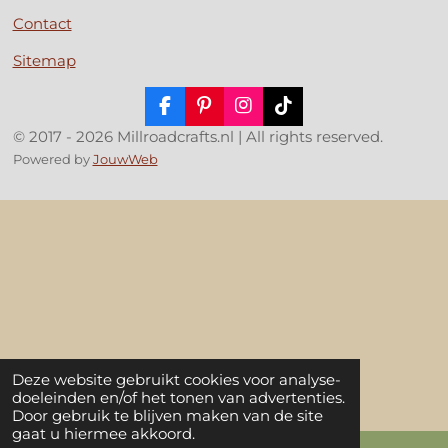
Contact
Sitemap
F
P
I
T
a
i
n
i
© 2017 - 2026 Millroadcrafts.nl | All rights reserved.
c
n
s
k
Powered by
JouwWeb
e
t
t
T
b
e
a
o
o
r
g
k
o
e
r
k
s
a
t
m
Deze website gebruikt cookies voor analyse-
doeleinden en/of het tonen van advertenties.
Door gebruik te blijven maken van de site
gaat u hiermee akkoord.