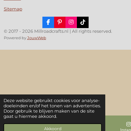
Sitemap
F
P
I
T
a
i
n
i
© 2017 - 2026 Millroadcrafts.nl | All rights reserved.
c
n
s
k
Powered by
JouwWeb
e
t
t
T
b
e
a
o
o
r
g
k
o
e
r
k
s
a
t
m
Deze website gebruikt cookies voor analyse-
doeleinden en/of het tonen van advertenties.
Door gebruik te blijven maken van de site
gaat u hiermee akkoord.
Akkoord
E-mailadres
Kaart
Insta