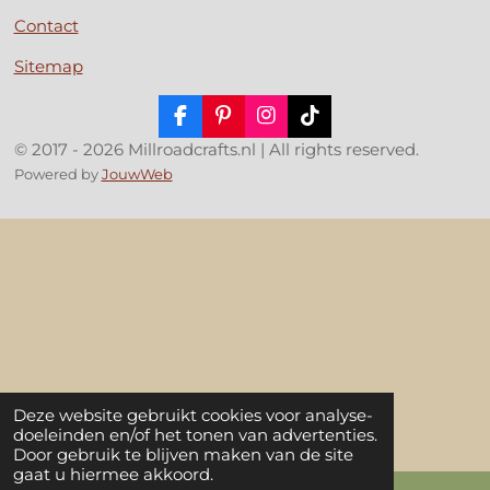
Contact
Sitemap
F
P
I
T
a
i
n
i
© 2017 - 2026 Millroadcrafts.nl | All rights reserved.
c
n
s
k
Powered by
JouwWeb
e
t
t
T
b
e
a
o
o
r
g
k
o
e
r
k
s
a
t
m
Deze website gebruikt cookies voor analyse-
doeleinden en/of het tonen van advertenties.
Door gebruik te blijven maken van de site
gaat u hiermee akkoord.