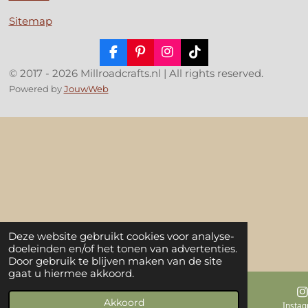
Sitemap
F
P
I
T
a
i
n
i
© 2017 - 2026 Millroadcrafts.nl | All rights reserved.
c
n
s
k
Powered by
JouwWeb
e
t
t
T
b
e
a
o
o
r
g
k
o
e
r
k
s
a
t
m
Deze website gebruikt cookies voor analyse-
doeleinden en/of het tonen van advertenties.
Door gebruik te blijven maken van de site
gaat u hiermee akkoord.
Akkoord
E-mailadres
Kaart
Insta