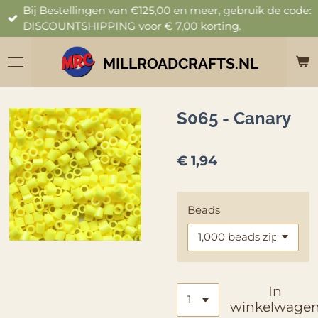
Bij Bestellingen van €125,00 en meer, gebruik de code:
Ga
DISCOUNTSHIPPING voor € 7,00 korting.
direct
naar
de
MILLROADCRAFTS.NL
hoofdinhoud
S065 - Canary
€ 1,94
Beads
In
winkelwage