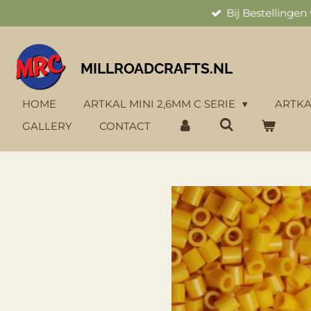
Bij Bestellinge
Ga
direct
naar
de
MILLROADCRAFTS.NL
hoofdinhoud
HOME
ARTKAL MINI 2,6MM C SERIE
ARTKA
GALLERY
CONTACT