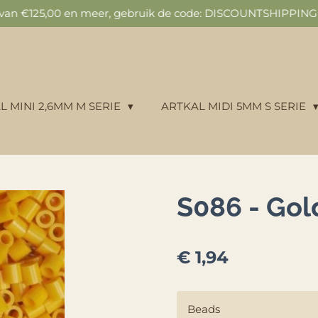
n van €125,00 en meer, gebruik de code: DISCOUNTSHIPPING v
L MINI 2,6MM M SERIE
ARTKAL MIDI 5MM S SERIE
S086 - Go
€ 1,94
Beads