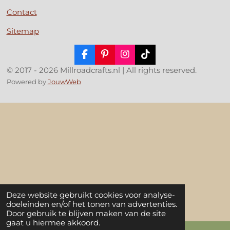
Contact
Sitemap
F
P
I
T
a
i
n
i
© 2017 - 2026 Millroadcrafts.nl | All rights reserved.
c
n
s
k
Powered by
JouwWeb
e
t
t
T
b
e
a
o
o
r
g
k
o
e
r
k
s
a
t
m
Deze website gebruikt cookies voor analyse-
doeleinden en/of het tonen van advertenties.
Door gebruik te blijven maken van de site
gaat u hiermee akkoord.