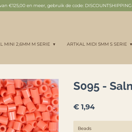
n van €125,00 en meer, gebruik de code: DISCOUNTSHIPPING v
L MINI 2,6MM M SERIE
ARTKAL MIDI 5MM S SERIE
S095 - Sa
€ 1,94
Beads