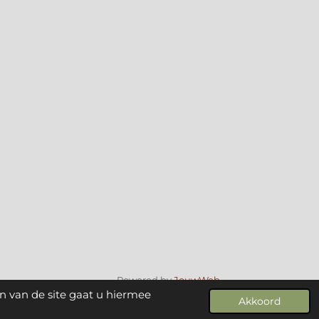
Powered by
JouwWeb
n van de site gaat u hiermee
Akkoord