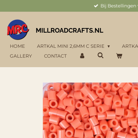
Bij Bestellinge
Ga
direct
naar
de
MILLROADCRAFTS.NL
hoofdinhoud
HOME
ARTKAL MINI 2,6MM C SERIE
ARTKA
GALLERY
CONTACT