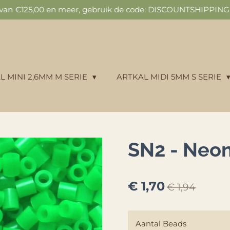
n van €125,00 en meer, gebruik de code: DISCOUNTSHIPPING v
L MINI 2,6MM M SERIE
ARTKAL MIDI 5MM S SERIE
SN2 - Neo
€ 1,70
€ 1,94
Aantal Beads