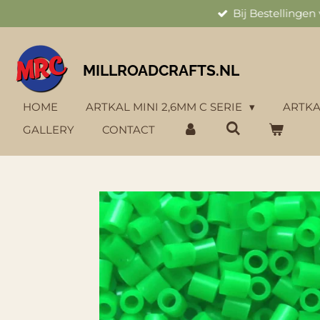
Bij Bestellinge
Ga
direct
naar
de
MILLROADCRAFTS.NL
hoofdinhoud
HOME
ARTKAL MINI 2,6MM C SERIE
ARTKA
GALLERY
CONTACT