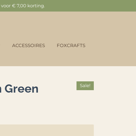
oor € 7,00 korting.
ACCESSOIRES
FOXCRAFTS
n Green
Sale!