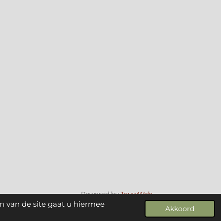
Powered by
JouwWeb
n van de site gaat u hiermee
Akkoord