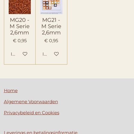
MG20 -
MG21 -
M Serie
M Serie
2,6mm
2,6mm
€ 0,95
€ 0,95
In winkelwagen
In winkelwagen
Home
Algemene Voorwaarden
Privacybeleid en Cookies
Leverings en betalingsinformatie