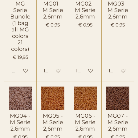
MG
MG01 -
MG02 -
MG03 -
Serie
M Serie
M Serie
M Serie
Bundle
2,6mm
2,6mm
2,6mm
(1 bag
€ 0,95
€ 0,95
€ 0,95
all MG
colors
21
colors)
€ 19,95
Uitverkocht
In winkelwagen
In winkelwagen
In winkelwa
MG04 -
MG05 -
MG06 -
MG07 -
M Serie
M Serie
M Serie
M Serie
2,6mm
2,6mm
2,6mm
2,6mm
€ 0,95
€ 0,95
€ 0,95
€ 0,95