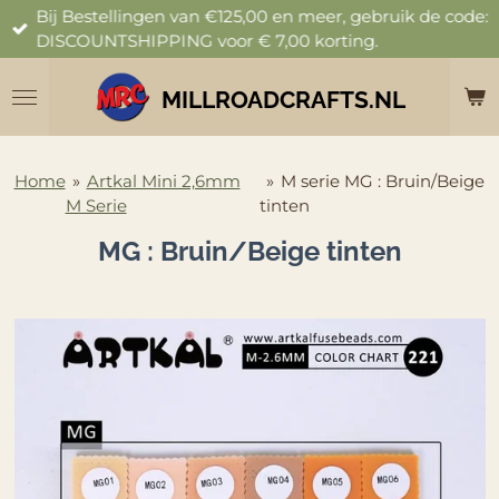
Bij Bestellingen van €125,00 en meer, gebruik de code:
Ga
DISCOUNTSHIPPING voor € 7,00 korting.
direct
naar
de
MILLROADCRAFTS.NL
hoofdinhoud
Home
»
Artkal Mini 2,6mm
»
M serie MG : Bruin/Beige
M Serie
tinten
MG : Bruin/Beige tinten