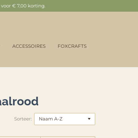
oor € 7,00 korting.
ACCESSOIRES
FOXCRAFTS
d
aalrood
Sorteer: