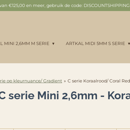
n van €125,00 en meer, gebruik de code: DISCOUNTSHIPPING v
L MINI 2,6MM M SERIE
ARTKAL MIDI 5MM S SERIE
rie op kleurnuance/ Gradient
»
C serie Koraalrood/ Coral Re
 C serie Mini 2,6mm - Kor