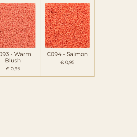
093 - Warm
C094 - Salmon
Blush
€ 0,95
€ 0,95