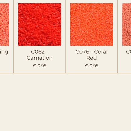
ing
C062 -
C076 - Coral
C
Carnation
Red
€ 0,95
€ 0,95