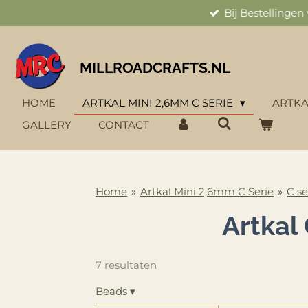
Bij Bestellinge
Ga
direct
naar
de
MILLROADCRAFTS.NL
hoofdinhoud
HOME
ARTKAL MINI 2,6MM C SERIE
ARTKA
GALLERY
CONTACT
Home
»
Artkal Mini 2,6mm C Serie
»
C se
Artkal
7 resultaten
Beads
▾