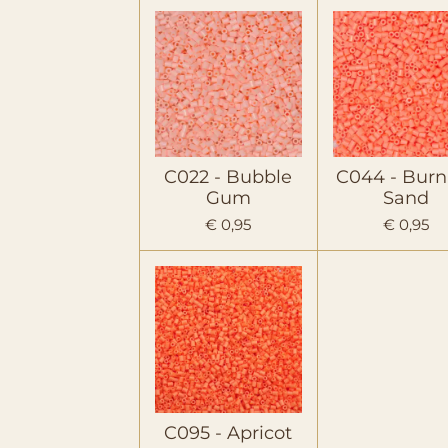
C022 - Bubble
C044 - Burn
Gum
Sand
€ 0,95
€ 0,95
C095 - Apricot