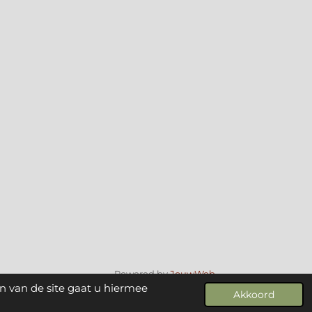
Powered by
JouwWeb
n van de site gaat u hiermee
Akkoord