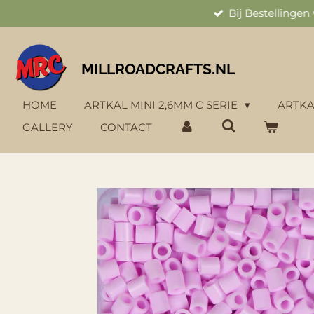
Bij Bestellinge
Ga
direct
naar
de
MILLROADCRAFTS.NL
hoofdinhoud
HOME
ARTKAL MINI 2,6MM C SERIE
ARTKA
GALLERY
CONTACT